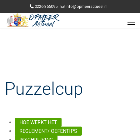
0226-355095
info@opmeeractueel.nl
Puzzelcup
HOE WERKT HET
REGLEMENT/ OEFENTIPS
INSCHRIJVING