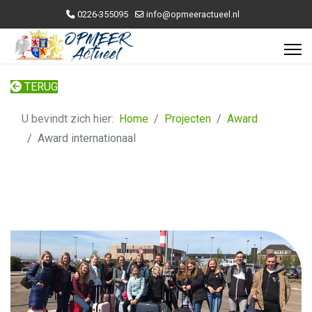
0226-355095
info@opmeeractueel.nl
TERUG
U bevindt zich hier:
Home
Projecten
Award
Award internationaal