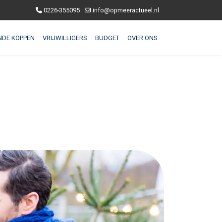
0226-355095
info@opmeeractueel.nl
NDE KOPPEN
VRIJWILLIGERS
BUDGET
OVER ONS