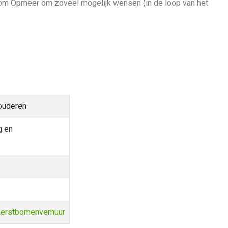
om Opmeer om zoveel mogelijk wensen (in de loop van het
 ouderen
g en
kerstbomenverhuur